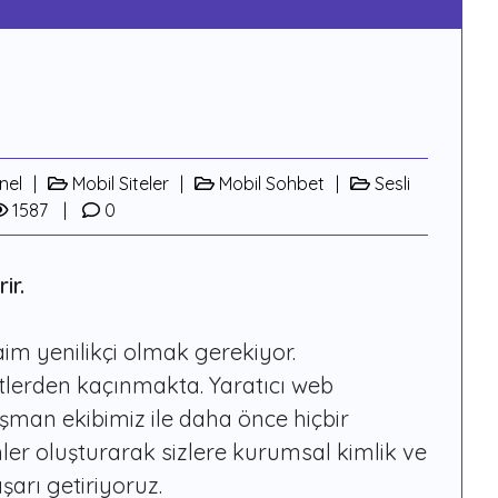
nel
Mobil Siteler
Mobil Sohbet
Sesli
1587
0
ir.
daim yenilikçi olmak gerekiyor.
lerden kaçınmakta. Yaratıcı web
ışman ekibimiz ile daha önce hiçbir
er oluşturarak sizlere kurumsal kimlik ve
arı getiriyoruz.